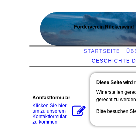
Förderverein Rückenwind
STARTSEITE
ÜB
GESCHICHTE 
Diese Seite wird n
Wir erstellen ger
Kontaktformular
gerecht zu werden 
Klicken Sie hier
um zu unserem
Bitte besuchen Sie
Kon­takt­for­mu­lar
zu kommen